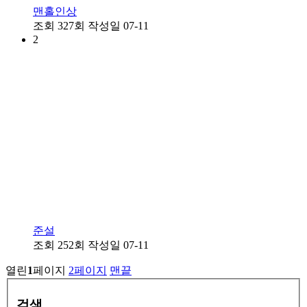
맨홀인상
조회
327회
작성일
07-11
2
준설
조회
252회
작성일
07-11
열린
1
페이지
2
페이지
맨끝
검색