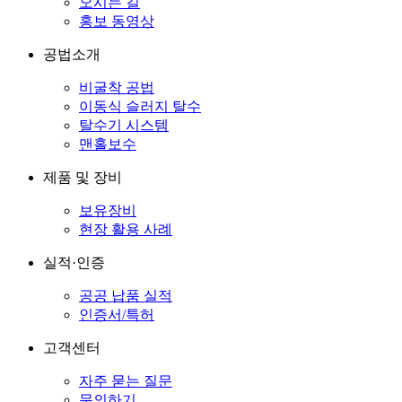
오시는 길
홍보 동영상
공법소개
비굴착 공법
이동식 슬러지 탈수
탈수기 시스템
맨홀보수
제품 및 장비
보유장비
현장 활용 사례
실적·인증
공공 납품 실적
인증서/특허
고객센터
자주 묻는 질문
문의하기